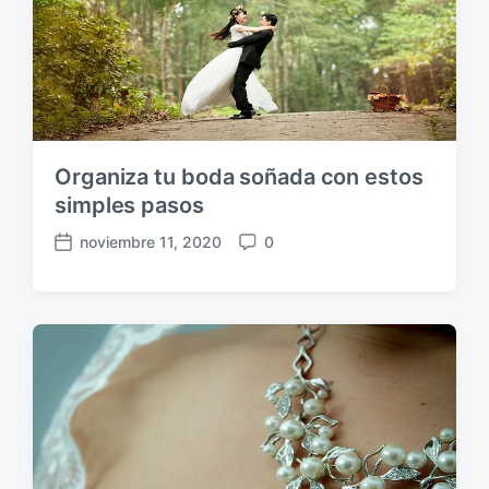
Organiza tu boda soñada con estos
simples pasos
noviembre 11, 2020
0
F
C
e
o
c
m
h
e
a
n
p
t
u
a
b
r
l
i
i
o
c
s