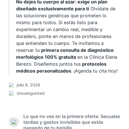
No dejes tu cuerpo al azar: exige un plan
diseñado exclusivamente para ti
Olvídate de
las soluciones genéricas que prometen lo
mismo para todos. Si estás listo para
experimentar un cambio real, medible y
duradero, ponte en manos de profesionales
que entienden tu cuerpo. Te invitamos a
reservar tu
primera consulta de diagnóstico
morfológico 100% gratuita
en la Clínica Elena
Berezo. Diseñemos juntos tus
protocolos
médicos personalizados
. ¡Agenda tu cita hoy!
julio 8, 2026
F
Uncategorized
e
P
c
u
h
b
a
l
Lo que no ves en la primera oferta: Secuelas
p
i
tardías y gastos invisibles que estás
u
E
c
pagando de tu bolsillo