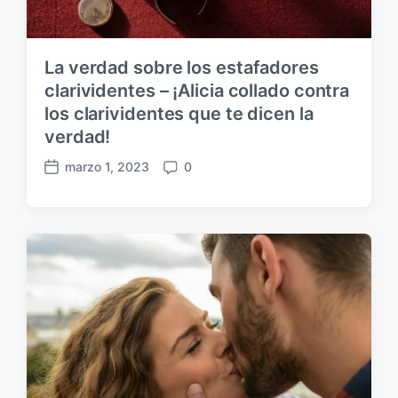
ó
n
La verdad sobre los estafadores
clarividentes – ¡Alicia collado contra
los clarividentes que te dicen la
verdad!
marzo 1, 2023
0
F
C
e
o
c
m
h
e
a
n
p
t
u
a
b
r
l
i
i
o
c
s
a