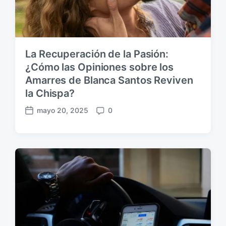
c
i
ó
n
La Recuperación de la Pasión:
¿Cómo las Opiniones sobre los
Amarres de Blanca Santos Reviven
la Chispa?
mayo 20, 2025
0
F
C
e
o
c
m
h
e
a
n
p
t
u
a
b
r
l
i
i
o
c
s