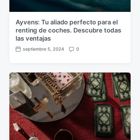
Ayvens: Tu aliado perfecto para el
renting de coches. Descubre todas
las ventajas
septiembre 5, 2024
0
F
C
e
o
c
m
h
e
a
n
p
t
u
a
b
r
l
i
i
o
c
s
a
c
i