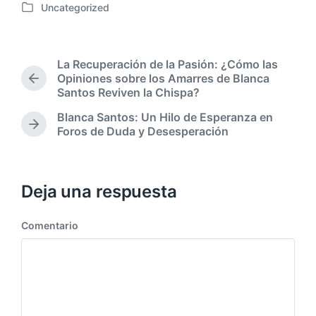
Uncategorized
e
P
c
u
h
b
a
l
La Recuperación de la Pasión: ¿Cómo las
p
i
Opiniones sobre los Amarres de Blanca
u
E
c
Santos Reviven la Chispa?
b
n
a
t
l
Blanca Santos: Un Hilo de Esperanza en
d
r
i
E
Foros de Duda y Desesperación
a
a
c
n
e
d
a
t
n
a
c
r
a
a
i
Deja una respuesta
n
d
ó
t
a
n
e
Comentario
s
r
i
i
g
o
u
r
i
:
e
n