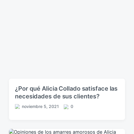
¿Por qué Alicia Collado satisface las
necesidades de sus clientes?
noviembre 5, 2021
0
F
C
e
o
c
m
h
e