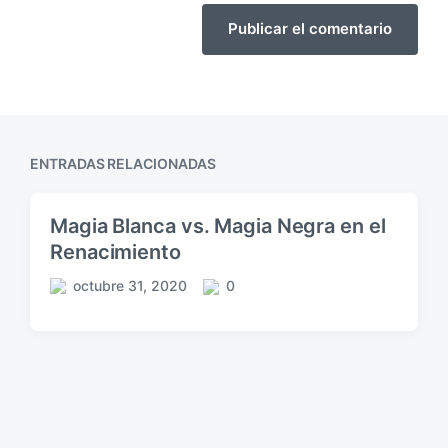
ENTRADAS RELACIONADAS
Magia Blanca vs. Magia Negra en el
Renacimiento
octubre 31, 2020
0
F
C
e
o
c
m
h
e
a
n
p
t
u
a
b
r