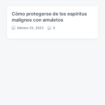
Cómo protegerse de los espíritus
malignos con amuletos
febrero 25, 2022
0
F
C
e
o
c
m
h
e
a
n
p
t
u
a
b
r
l
i
i
o
c
s
a
c
i
ó
n