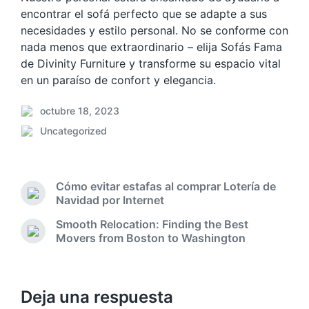
encontrar el sofá perfecto que se adapte a sus
necesidades y estilo personal. No se conforme con
nada menos que extraordinario – elija Sofás Fama
de Divinity Furniture y transforme su espacio vital
en un paraíso de confort y elegancia.
octubre 18, 2023
F
Uncategorized
e
P
c
u
h
b
a
l
Cómo evitar estafas al comprar Lotería de
p
i
E
Navidad por Internet
u
c
n
b
Smooth Relocation: Finding the Best
a
t
l
E
Movers from Boston to Washington
d
r
i
n
a
a
c
t
d
e
a
r
a
n
c
a
Deja una respuesta
a
d
i