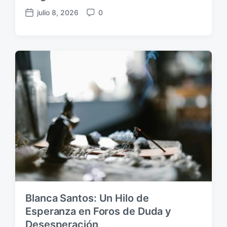
julio 8, 2026
0
F
C
e
o
c
m
h
e
a
n
p
t
u
a
b
r
l
i
i
o
c
s
a
c
i
ó
n
Blanca Santos: Un Hilo de
Esperanza en Foros de Duda y
Desesperación