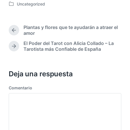
Uncategorized
e
P
c
u
h
b
a
l
Plantas y flores que te ayudarán a atraer el
p
i
E
amor
u
c
n
b
El Poder del Tarot con Alicia Collado – La
a
t
l
E
Tarotista más Confiable de España
d
r
i
n
a
a
c
t
d
e
a
r
a
n
c
a
Deja una respuesta
a
d
i
n
a
ó
t
Comentario
s
n
e
i
r
g
i
u
o
i
r
e
:
n