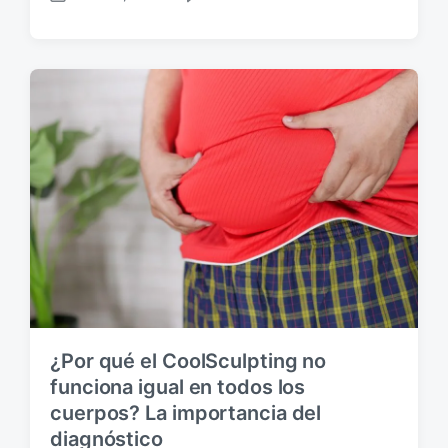
F
C
e
o
c
m
h
e
a
n
p
t
u
a
b
r
l
i
i
o
c
s
a
c
i
ó
n
¿Por qué el CoolSculpting no
funciona igual en todos los
cuerpos? La importancia del
diagnóstico