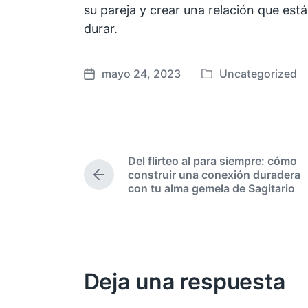
su pareja y crear una relación que est
durar.
mayo 24, 2023
Uncategorized
F
P
e
u
c
b
h
l
a
i
Del flirteo al para siempre: cómo
p
c
construir una conexión duradera
u
a
E
con tu alma gemela de Sagitario
n
b
d
t
l
a
r
i
e
a
c
n
d
a
a
Deja una respuesta
a
c
n
i
t