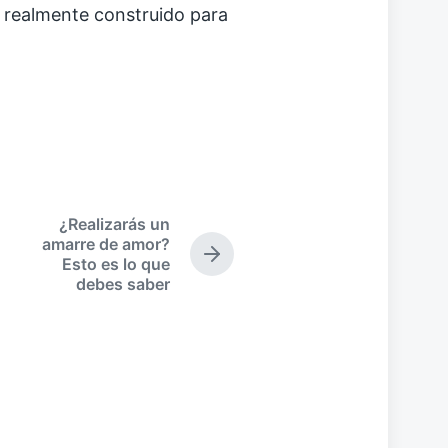
á realmente construido para
¿Realizarás un
amarre de amor?
E
Esto es lo que
n
debes saber
t
r
a
d
a
s
i
g