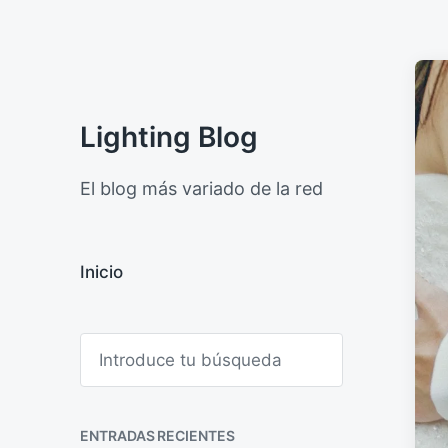
Lighting Blog
El blog más variado de la red
Inicio
B
u
s
c
a
ENTRADAS RECIENTES
r