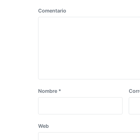
ó
e
n
Comentario
r
i
o
r
:
Nombre
*
Corr
Web