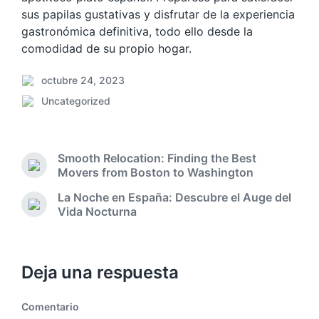
sus papilas gustativas y disfrutar de la experiencia
gastronómica definitiva, todo ello desde la
comodidad de su propio hogar.
octubre 24, 2023
F
Uncategorized
e
P
c
u
h
b
a
l
Smooth Relocation: Finding the Best
p
i
E
Movers from Boston to Washington
u
c
n
b
La Noche en España: Descubre el Auge del
a
t
l
E
Vida Nocturna
d
r
i
n
a
a
c
t
d
e
a
r
a
n
c
a
Deja una respuesta
a
d
i
n
a
ó
t
Comentario
s
n
e