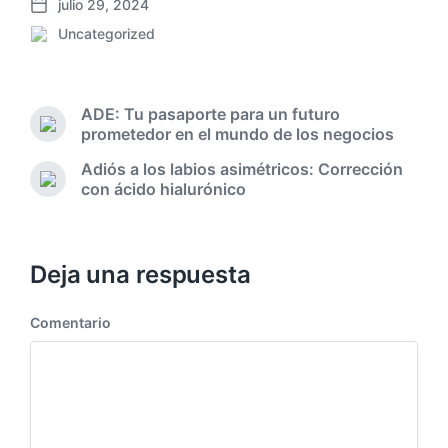
julio 29, 2024
F
Uncategorized
e
P
c
u
h
b
a
l
ADE: Tu pasaporte para un futuro
p
i
E
prometedor en el mundo de los negocios
u
c
n
b
Adiós a los labios asimétricos: Corrección
a
t
l
E
con ácido hialurónico
d
r
i
n
a
a
c
t
d
e
a
r
a
n
c
a
Deja una respuesta
a
d
i
n
a
ó
t
Comentario
s
n
e
i
r
g
i
u
o
i
r
e
: