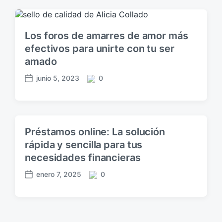
i
ó
n
Los foros de amarres de amor más
efectivos para unirte con tu ser
amado
junio 5, 2023
0
F
C
e
o
c
m
h
e
a
n
Préstamos online: La solución
p
t
rápida y sencilla para tus
u
a
b
necesidades financieras
r
l
i
enero 7, 2025
0
i
o
F
C
c
s
e
o
a
c
m
c
h
e
i
a
n