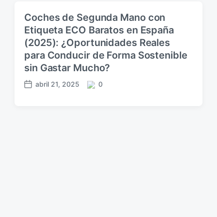
h
e
a
n
Coches de Segunda Mano con
p
t
Etiqueta ECO Baratos en España
u
a
b
(2025): ¿Oportunidades Reales
r
l
i
para Conducir de Forma Sostenible
i
o
sin Gastar Mucho?
c
s
a
abril 21, 2025
0
F
C
c
e
o
i
c
m
ó
h
e
n
a
n
p
t
u
a
b
r
l
i
i
o
c
s
a
c