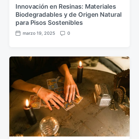
Innovación en Resinas: Materiales
Biodegradables y de Origen Natural
para Pisos Sostenibles
marzo 19, 2025
0
F
C
e
o
c
m
h
e
a
n
p
t
u
a
b
r
l
i
i
o
c
s
a
c
i
ó
n