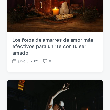
Los foros de amarres de amor más
efectivos para unirte con tu ser
amado
junio 5, 2023
0
F
C
e
o
c
m
h
e
a
n
p
t
u
a
b
r
l
i
i
o