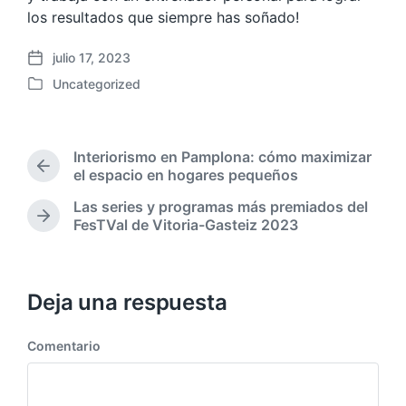
los resultados que siempre has soñado!
julio 17, 2023
F
Uncategorized
e
P
c
u
h
b
a
l
Interiorismo en Pamplona: cómo maximizar
p
i
E
el espacio en hogares pequeños
u
c
n
b
Las series y programas más premiados del
a
t
l
E
FesTVal de Vitoria-Gasteiz 2023
d
r
i
n
a
a
c
t
d
e
a
r
a
n
c
a
Deja una respuesta
a
d
i
n
a
ó
t
Comentario
s
n
e
i
r
g
i
u