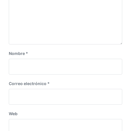
o
i
r
e
:
n
t
e
:
Nombre
*
Correo electrónico
*
Web