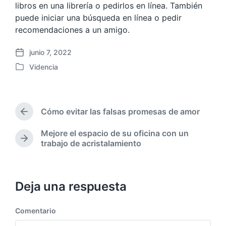
libros en una librería o pedirlos en línea. También
puede iniciar una búsqueda en línea o pedir
recomendaciones a un amigo.
junio 7, 2022
F
Videncia
e
P
c
u
h
b
a
l
p
Cómo evitar las falsas promesas de amor
i
E
u
c
n
b
Mejore el espacio de su oficina con un
a
t
l
E
trabajo de acristalamiento
r
d
n
i
a
a
t
c
d
e
r
a
a
n
a
Deja una respuesta
c
a
d
i
n
a
ó
t
Comentario
s
n
e
i