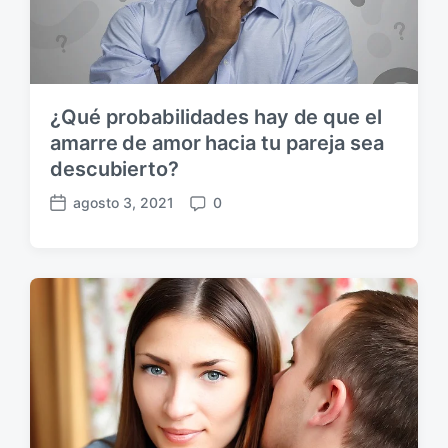
c
s
a
c
i
ó
n
¿Qué probabilidades hay de que el
amarre de amor hacia tu pareja sea
descubierto?
agosto 3, 2021
0
F
C
e
o
c
m
h
e
a
n
p
t
u
a
b
r
l
i
i
o
c
s
a