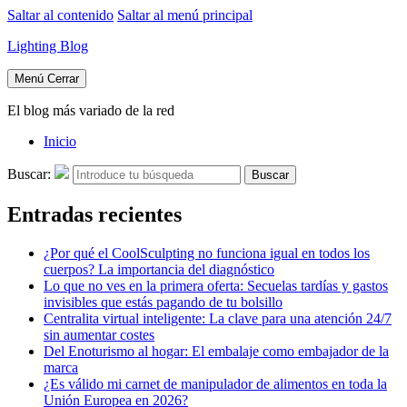
Saltar al contenido
Saltar al menú principal
Lighting Blog
Menú
Cerrar
El blog más variado de la red
Inicio
Buscar:
Buscar
Entradas recientes
¿Por qué el CoolSculpting no funciona igual en todos los
cuerpos? La importancia del diagnóstico
Lo que no ves en la primera oferta: Secuelas tardías y gastos
invisibles que estás pagando de tu bolsillo
Centralita virtual inteligente: La clave para una atención 24/7
sin aumentar costes
Del Enoturismo al hogar: El embalaje como embajador de la
marca
¿Es válido mi carnet de manipulador de alimentos en toda la
Unión Europea en 2026?