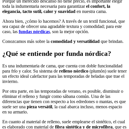
Porque un merecido descanso no tiene precio, es importante elegir
toda la indumentaria necesaria para garantizar
el confort,
l
a
elegancia,
tacto sutil, calor y suavidad
en nuestra cama.
Ahora bien, ¿cómo lo hacemos? A través de un textil funcional, que
sea capaz de ofrecer una agradable textura y comodidad; para este
caso, las
fundas nórdicas
, son la mejor opción.
Conozcamos más sobre la
comodidad y versatilidad
que brindan.
¿Qué se entiende por funda nórdica?
Es una indumentaria de cama, que cuenta con doble funcionalidad
para frío y calor. Su sistema de
relleno nórdico
(plumón) suele tener
un efecto ideal calefactor para las temporadas de heladas que trae el
invierno.
Por otra parte, en las temporadas de verano, es posible, disminuir o
eliminar el relleno y fungir como sábana común. Una de las
diferencias que tienen con respecto a los edredones o mantas, es que
suele ser una
pieza versátil
, la cual abarca incluso, menos espacio
en su armario.
En cuanto al material de relleno, suele emplearse el sintético, el cual
es elaborado con material de
fibra sintética y de microfibra
, que es