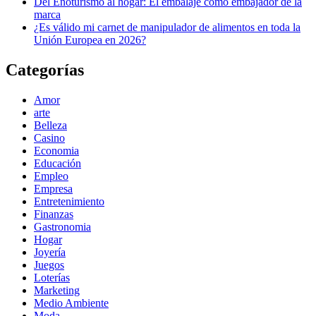
Del Enoturismo al hogar: El embalaje como embajador de la
marca
¿Es válido mi carnet de manipulador de alimentos en toda la
Unión Europea en 2026?
Categorías
Amor
arte
Belleza
Casino
Economia
Educación
Empleo
Empresa
Entretenimiento
Finanzas
Gastronomia
Hogar
Joyería
Juegos
Loterías
Marketing
Medio Ambiente
Moda