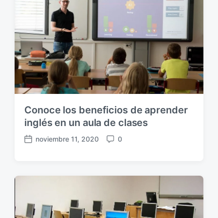
b
r
l
i
i
o
c
s
a
c
i
ó
n
Conoce los beneficios de aprender
inglés en un aula de clases
noviembre 11, 2020
0
F
C
e
o
c
m
h
e
a
n
p
t
u
a
b
r