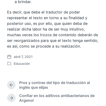
a brindar.
Es decir, que debe el traductor de poder
representar el texto en torno a su finalidad y
posterior uso, es por ello, que quien deba de
realizar dicha labor ha de ser muy intuitivo,
muchas veces los trozos de contenido deberán de
ser reorganizados para que el texto tenga sentido,
es así, como se procede a su realización.
abril 7, 2021
F
Educación
e
P
c
u
h
b
a
l
Pros y contras del tipo de traducción al
p
i
E
inglés que elijas
u
c
n
b
Confiar en los aditivos antibacterianos de
a
t
l
E
Argenol
d
r
i
n
a