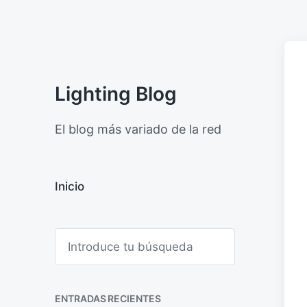
Lighting Blog
El blog más variado de la red
Inicio
B
u
s
c
a
ENTRADAS RECIENTES
r