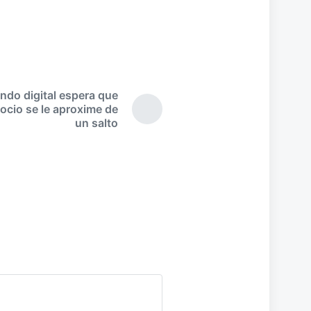
ndo digital espera que
ocio se le aproxime de
E
un salto
n
t
r
a
d
a
s
i
g
u
i
e
n
t