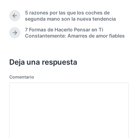
h
b
a
l
5 razones por las que los coches de
p
i
E
segunda mano son la nueva tendencia
u
c
n
b
7 Formas de Hacerlo Pensar en Ti
a
t
l
E
Constantemente: Amarres de amor fiables
d
r
i
n
a
a
c
t
d
e
a
r
a
n
c
a
Deja una respuesta
a
d
i
n
a
ó
t
Comentario
s
n
e
i
r
g
i
u
o
i
r
e
:
n
t
e
: