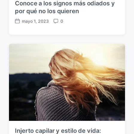
Conoce a los signos más odiados y
por qué no los quieren
mayo 1, 2023
0
F
C
e
o
c
m
h
e
a
n
p
t
u
a
b
r
l
i
i
o
c
s
a
c
i
ó
n
Injerto capilar y estilo de vida: