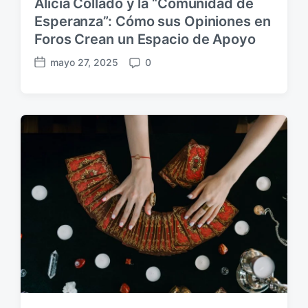
Alicia Collado y la “Comunidad de
Esperanza”: Cómo sus Opiniones en
Foros Crean un Espacio de Apoyo
mayo 27, 2025
0
F
C
e
o
c
m
h
e
a
n
p
t
u
a
b
r
l
i
i
o
c
s
a
c
i
ó
n