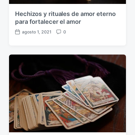
Hechizos y rituales de amor eterno
para fortalecer el amor
agosto 1, 2021
0
F
C
e
o
c
m
h
e
a
n
p
t
u
a
b
r
l
i
i
o
c
s
a
c
i
ó
n