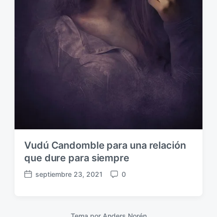
Vudú Candomble para una relación
que dure para siempre
septiembre 23, 2021
0
F
C
e
o
c
m
h
e
Tema por
Anders Norén