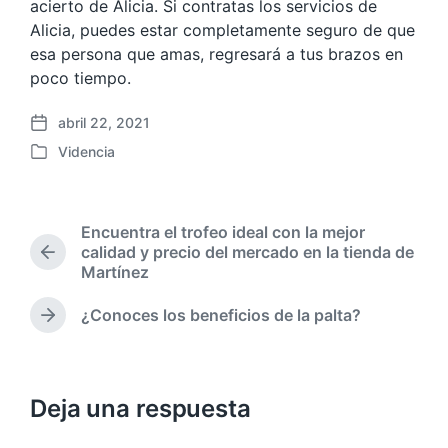
acierto de Alicia. Si contratas los servicios de
Alicia, puedes estar completamente seguro de que
esa persona que amas, regresará a tus brazos en
poco tiempo.
abril 22, 2021
F
Videncia
e
P
c
u
h
b
a
l
Encuentra el trofeo ideal con la mejor
p
i
calidad y precio del mercado en la tienda de
u
E
c
Martínez
b
n
a
t
l
d
¿Conoces los beneficios de la palta?
r
i
E
a
a
c
n
e
d
t
a
n
a
r
c
a
Deja una respuesta
a
i
n
d
ó
t
a
n