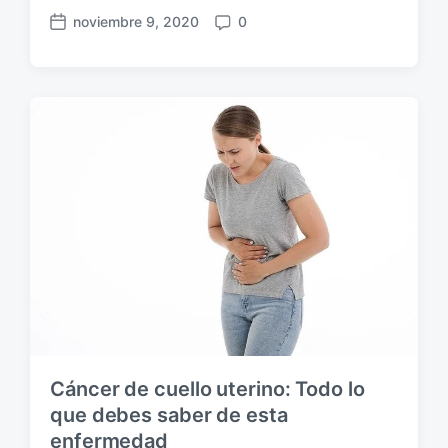
noviembre 9, 2020
0
F
C
e
o
c
m
h
e
a
n
p
t
u
a
b
r
l
i
i
o
c
s
a
c
i
ó
n
Cáncer de cuello uterino: Todo lo
que debes saber de esta
enfermedad