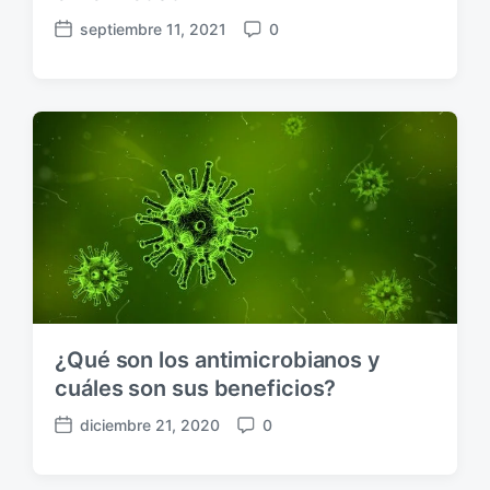
septiembre 11, 2021
0
F
C
e
o
c
m
h
e
a
n
p
t
u
a
b
r
l
i
i
o
c
s
a
c
i
¿Qué son los antimicrobianos y
ó
n
cuáles son sus beneficios?
diciembre 21, 2020
0
F
C
e
o
c
m